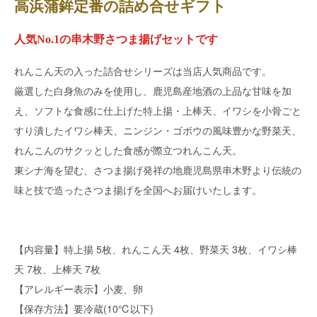
高浜蒲鉾定番の詰め合せギフト
人気No.1の串木野さつま揚げセットです
れんこん天の入った詰合せシリーズは当店人気商品です。
厳選した白身魚のみを使用し、鹿児島産地酒の上品な甘味を加
え、ソフトな食感に仕上げた特上揚・上棒天、イワシを小骨ごと
すり潰したイワシ棒天、ニンジン・ゴボウの風味豊かな野菜天、
れんこんのサクッとした食感が際立つれんこん天。
東シナ海を望む、さつま揚げ発祥の地鹿児島県串木野より伝統の
味と技で造ったさつま揚げを全国へお届けいたします。
【内容量】特上揚 5枚、れんこん天 4枚、野菜天 3枚、イワシ棒
天 7枚、上棒天 7枚
【アレルギー表示】小麦、卵
【保存方法】要冷蔵(10℃以下)