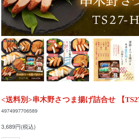
<送料別>串木野さつま揚げ詰合せ 【TS27
4974997706589
3,689円(税込)