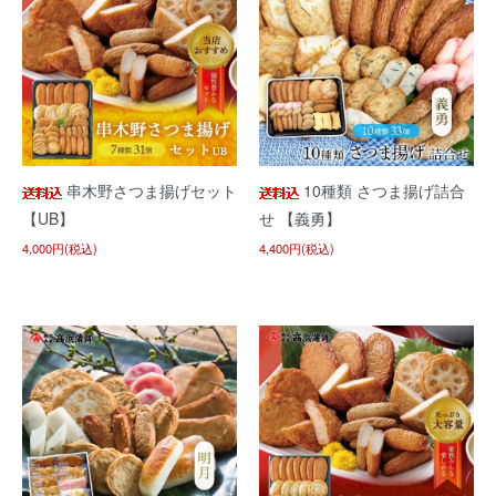
串木野さつま揚げセット
10種類 さつま揚げ詰合
【UB】
せ 【義勇】
4,000円(税込)
4,400円(税込)